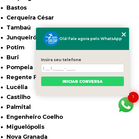
Bastos
Cerqueira César
Tambaú
Junqueirópolis
Olá! Fale agora pelo WhatsApp
Potim
Buri
Insira seu telefone
Pompeia
Regente Feijó
INICIAR CONVERSA
Lucélia
Castilho
1
Palmital
Engenheiro Coelho
Miguelópolis
Nova Granada