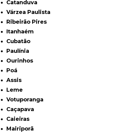
Catanduva
Várzea Paulista
Ribeirão Pires
Itanhaém
Cubatão
Paulínia
Ourinhos
Poá
Assis
Leme
Votuporanga
Caçapava
Caieiras
Mairiporã