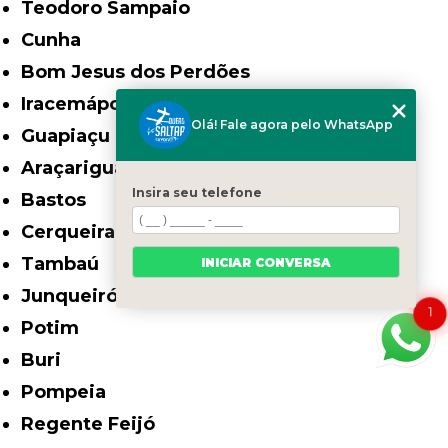
Teodoro Sampaio
Cunha
Bom Jesus dos Perdões
Iracemápolis
Olá! Fale agora pelo WhatsApp
Guapiaçu
Araçariguama
Insira seu telefone
Bastos
Cerqueira César
Tambaú
INICIAR CONVERSA
Junqueirópolis
1
Potim
Buri
Pompeia
Regente Feijó