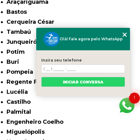
Araçariguama
Bastos
Cerqueira César
Tambaú
Olá! Fale agora pelo WhatsApp
Junqueirópolis
Potim
Insira seu telefone
Buri
Pompeia
Regente Feijó
INICIAR CONVERSA
Lucélia
1
Castilho
Palmital
Engenheiro Coelho
Miguelópolis