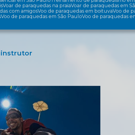
sencial em São Paulo
Treinamento de paraquedismo em
is
Voar de paraquedas na praia
Voar de paraquedas em S
edas com amigos
Voo de paraquedas em boituva
Voo de 
s
Voo de paraquedas em São Paulo
Voo de paraquedas e
instrutor