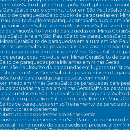
 com fotos
Salto duplo em grupo
Salto duplo para inician
s Gerais
Salto duplo com instrutor em São Paulo
Salto d
 duplo de paraquedas
Salto duplo de paraquedas em Mina
o Paulo
Salto duplo em paraquedismo
Salto duplo em Sã
re para iniciantes
Salto livre em Minas Gerais
Salto livre de
upo de amigos
Salto livre de paraquedas em Minas Gerais
Paulo
Salto livre em São Paulo
Salto de paraquedas
Salto
Minas Gerais
Salto de paraquedas em altura em São Pau
 Minas Gerais
Salto de paraquedas para casais em São Pa
lto de paraquedas em família em Minas Gerais
Salto de p
to de paraquedas individual em Minas Gerais
Salto de pa
Salto de paraquedas para iniciantes em Minas Gerais
es em São Paulo
Salto de paraquedas em lugares turístico
rísticos em Minas Gerais
Salto de paraquedas em lugares
is
Salto de paraquedas para pessoas com medo
 com medo em Minas Gerais
Salto de paraquedas para p
 de paraquedas na praia em Minas Gerais
Salto de paraqu
de paraquedas em São Paulo
Salto de paraquedista
Salto
lo
Salto em queda livre
Salto em queda livre em Minas Ger
Saltos de paraquedas em sp
Treinamento de paraquedi
 instrutores experientes
instrutores experientes em Minas Gerais
 instrutores experientes em São Paulo
Treinamento de
sencial
Treinamento de paraquedismo presencial em Min