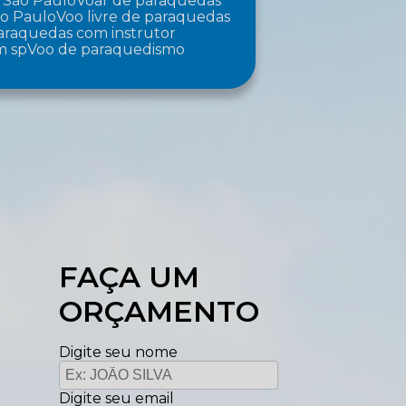
 São Paulo
Voar de paraquedas
ão Paulo
Voo livre de paraquedas
paraquedas com instrutor
m sp
Voo de paraquedismo
FAÇA UM
ORÇAMENTO
Digite seu nome
Digite seu email