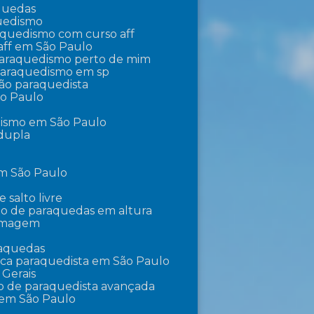
aquedas
quedismo
raquedismo com curso aff
aff em São Paulo
 paraquedismo perto de mim
 paraquedismo em sp
ção paraquedista
ão Paulo
dismo em São Paulo
 dupla
em São Paulo
e salto livre
lto de paraquedas em altura
ilmagem
raquedas
ica paraquedista em São Paulo
 Gerais
o de paraquedista avançada
 em São Paulo