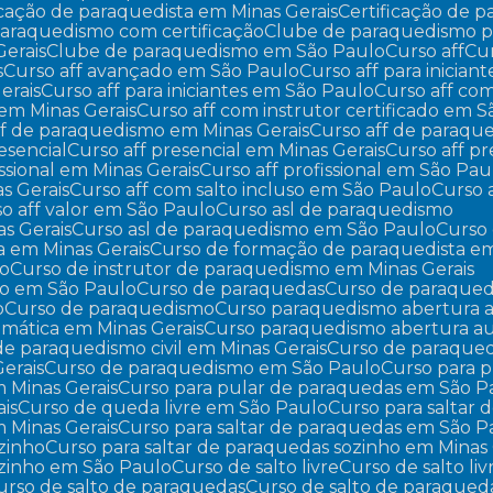
ficação de paraquedista em Minas Gerais
Certificação de
paraquedismo com certificação
Clube de paraquedismo pa
Gerais
Clube de paraquedismo em São Paulo
Curso aff
C
s
Curso aff avançado em São Paulo
Curso aff para iniciant
erais
Curso aff para iniciantes em São Paulo
Curso aff co
o em Minas Gerais
Curso aff com instrutor certificado em 
aff de paraquedismo em Minas Gerais
Curso aff de paraq
resencial
Curso aff presencial em Minas Gerais
Curso aff 
fissional em Minas Gerais
Curso aff profissional em São Pau
as Gerais
Curso aff com salto incluso em São Paulo
Curso
so aff valor em São Paulo
Curso asl de paraquedismo
s Gerais
Curso asl de paraquedismo em São Paulo
Curs
a em Minas Gerais
Curso de formação de paraquedista e
mo
Curso de instrutor de paraquedismo em Minas Gerais
mo em São Paulo
Curso de paraquedas
Curso de paraqued
o
Curso de paraquedismo
Curso paraquedismo abertura 
mática em Minas Gerais
Curso paraquedismo abertura a
 de paraquedismo civil em Minas Gerais
Curso de paraqued
erais
Curso de paraquedismo em São Paulo
Curso para 
m Minas Gerais
Curso para pular de paraquedas em São P
ais
Curso de queda livre em São Paulo
Curso para saltar
m Minas Gerais
Curso para saltar de paraquedas em São P
ozinho
Curso para saltar de paraquedas sozinho em Minas 
sozinho em São Paulo
Curso de salto livre
Curso de salto li
Curso de salto de paraquedas
Curso de salto de paraqued