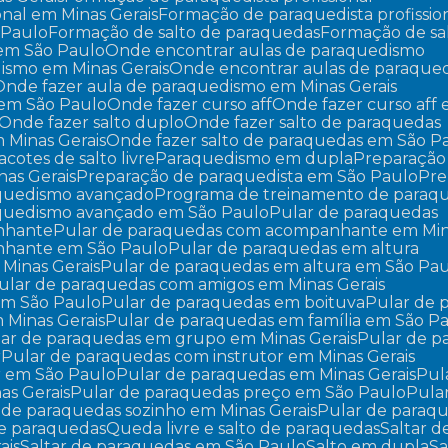
onal em Minas Gerais
Formação de paraquedista profissi
 Paulo
Formação de salto de paraquedas
Formação de sa
 em São Paulo
Onde encontrar aulas de paraquedismo
dismo em Minas Gerais
Onde encontrar aulas de paraqu
Onde fazer aula de paraquedismo em Minas Gerais
 em São Paulo
Onde fazer curso aff
Onde fazer curso aff
Onde fazer salto duplo
Onde fazer salto de paraquedas
m Minas Gerais
Onde fazer salto de paraquedas em São P
Pacotes de salto livre
Paraquedismo em dupla
Preparaçã
nas Gerais
Preparação de paraquedista em São Paulo
Pr
aquedismo avançado
Programa de treinamento de paraq
aquedismo avançado em São Paulo
Pular de paraquedas
nhante
Pular de paraquedas com acompanhante em Min
nhante em São Paulo
Pular de paraquedas em altura
 Minas Gerais
Pular de paraquedas em altura em São Pa
Pular de paraquedas com amigos em Minas Gerais
em São Paulo
Pular de paraquedas em boituva
Pular de
 Minas Gerais
Pular de paraquedas em família em São P
ular de paraquedas em grupo em Minas Gerais
Pular de 
r
Pular de paraquedas com instrutor em Minas Gerais
r em São Paulo
Pular de paraquedas em Minas Gerais
Pu
as Gerais
Pular de paraquedas preço em São Paulo
Pul
r de paraquedas sozinho em Minas Gerais
Pular de paraq
 de paraquedas
Queda livre e salto de paraquedas
Saltar 
ais
Saltar de paraquedas em São Paulo
Salto em dupla
S