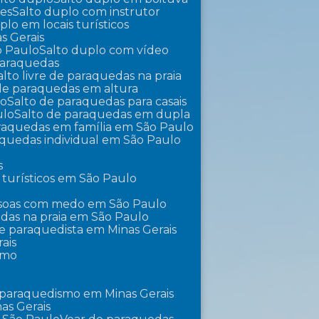
tes
Salto duplo com instrutor
uplo em locais turísticos
s Gerais
o Paulo
Salto duplo com vídeo
 paraquedas
Salto livre de paraquedas na praia
 de paraquedas em altura
lo
Salto de paraquedas para casais
ulo
Salto de paraquedas em dupla
araquedas em família em São Paulo
raquedas individual em São Paulo
s
 turísticos em São Paulo
essoas com medo em São Paulo
edas na praia em São Paulo
 de paraquedista em Minas Gerais
ais
smo
 paraquedismo em Minas Gerais
as Gerais