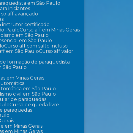
 paraquedista em São Paulo
ra iniciantes
urso aff avançado
es
m instrutor certificado
São Paulo
Curso aff em Minas Gerais
uedismo em São Paulo
presencial em São Paulo
lo
Curso aff com salto incluso
 aff em São Paulo
Curso aff valor
o de formação de paraquedista
m São Paulo
as em Minas Gerais
automática
utomática em São Paulo
ismo civil em São Paulo
pular de paraquedas
aulo
Curso de queda livre
 de paraquedas
aulo
Gerais
vre em Minas Gerais
as em Minas Gerais