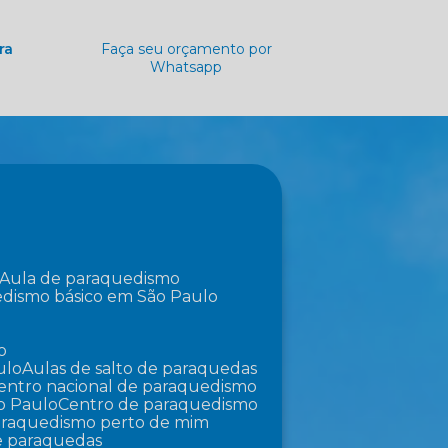
ra
Faça seu orçamento por
Whatsapp
Aula de paraquedismo
edismo básico em São Paulo
o
ulo
Aulas de salto de paraquedas
Centro nacional de paraquedismo
o Paulo
Centro de paraquedismo
paraquedismo perto de mim
de paraquedas