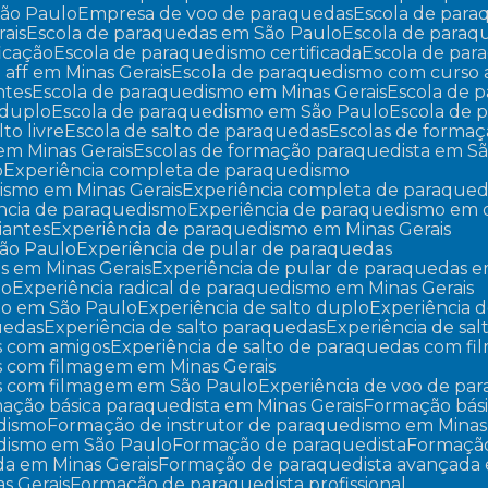
São Paulo
Empresa de voo de paraquedas
Escola de par
ais
Escola de paraquedas em São Paulo
Escola de para
ficação
Escola de paraquedismo certificada
Escola de pa
 aff em Minas Gerais
Escola de paraquedismo com curso 
ntes
Escola de paraquedismo em Minas Gerais
Escola de
 duplo
Escola de paraquedismo em São Paulo
Escola de
lto livre
Escola de salto de paraquedas
Escolas de forma
em Minas Gerais
Escolas de formação paraquedista em S
o
Experiência completa de paraquedismo
ismo em Minas Gerais
Experiência completa de paraque
ência de paraquedismo
Experiência de paraquedismo em
iantes
Experiência de paraquedismo em Minas Gerais
São Paulo
Experiência de pular de paraquedas
as em Minas Gerais
Experiência de pular de paraquedas 
mo
Experiência radical de paraquedismo em Minas Gerais
smo em São Paulo
Experiência de salto duplo
Experiência d
quedas
Experiência de salto paraquedas
Experiência de sa
as com amigos
Experiência de salto de paraquedas com f
as com filmagem em Minas Gerais
das com filmagem em São Paulo
Experiência de voo de pa
mação básica paraquedista em Minas Gerais
Formação bás
edismo
Formação de instrutor de paraquedismo em Minas
edismo em São Paulo
Formação de paraquedista
Formaçã
da em Minas Gerais
Formação de paraquedista avançada
s Gerais
Formação de paraquedista profissional