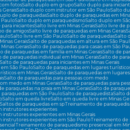
 com fotos
Salto duplo em grupo
Salto duplo para inician
s Gerais
Salto duplo com instrutor em São Paulo
Salto d
 duplo de paraquedas
Salto duplo de paraquedas em Mina
o Paulo
Salto duplo em paraquedismo
Salto duplo em Sã
re para iniciantes
Salto livre em Minas Gerais
Salto livre de
upo de amigos
Salto livre de paraquedas em Minas Gerais
Paulo
Salto livre em São Paulo
Salto de paraquedas
Salto
Minas Gerais
Salto de paraquedas em altura em São Pau
 Minas Gerais
Salto de paraquedas para casais em São Pa
lto de paraquedas em família em Minas Gerais
Salto de p
to de paraquedas individual em Minas Gerais
Salto de pa
Salto de paraquedas para iniciantes em Minas Gerais
es em São Paulo
Salto de paraquedas em lugares turístico
rísticos em Minas Gerais
Salto de paraquedas em lugares
is
Salto de paraquedas para pessoas com medo
 com medo em Minas Gerais
Salto de paraquedas para p
 de paraquedas na praia em Minas Gerais
Salto de paraqu
de paraquedas em São Paulo
Salto de paraquedista
Salto
lo
Salto em queda livre
Salto em queda livre em Minas Ger
Saltos de paraquedas em sp
Treinamento de paraquedi
 instrutores experientes
instrutores experientes em Minas Gerais
 instrutores experientes em São Paulo
Treinamento de
sencial
Treinamento de paraquedismo presencial em Min