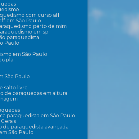
aquedas
quedismo
raquedismo com curso aff
aff em São Paulo
 paraquedismo perto de mim
 paraquedismo em sp
ção paraquedista
ão Paulo
dismo em São Paulo
 dupla
em São Paulo
e salto livre
lto de paraquedas em altura
ilmagem
raquedas
ica paraquedista em São Paulo
 Gerais
o de paraquedista avançada
 em São Paulo