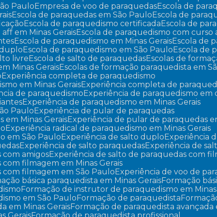
São Paulo
Empresa de voo de paraquedas
Escola de par
ais
Escola de paraquedas em São Paulo
Escola de para
ficação
Escola de paraquedismo certificada
Escola de pa
 aff em Minas Gerais
Escola de paraquedismo com curso 
ntes
Escola de paraquedismo em Minas Gerais
Escola de
 duplo
Escola de paraquedismo em São Paulo
Escola de
lto livre
Escola de salto de paraquedas
Escolas de forma
em Minas Gerais
Escolas de formação paraquedista em S
o
Experiência completa de paraquedismo
ismo em Minas Gerais
Experiência completa de paraque
ência de paraquedismo
Experiência de paraquedismo em
iantes
Experiência de paraquedismo em Minas Gerais
São Paulo
Experiência de pular de paraquedas
as em Minas Gerais
Experiência de pular de paraquedas 
mo
Experiência radical de paraquedismo em Minas Gerais
smo em São Paulo
Experiência de salto duplo
Experiência d
quedas
Experiência de salto paraquedas
Experiência de sa
as com amigos
Experiência de salto de paraquedas com f
as com filmagem em Minas Gerais
das com filmagem em São Paulo
Experiência de voo de pa
mação básica paraquedista em Minas Gerais
Formação bás
edismo
Formação de instrutor de paraquedismo em Minas
edismo em São Paulo
Formação de paraquedista
Formaçã
da em Minas Gerais
Formação de paraquedista avançada
s Gerais
Formação de paraquedista profissional