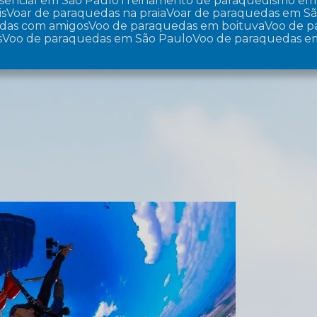
sencial em São Paulo
Treinamento de paraquedismo em
is
Voar de paraquedas na praia
Voar de paraquedas em S
edas com amigos
Voo de paraquedas em boituva
Voo de 
s
Voo de paraquedas em São Paulo
Voo de paraquedas e