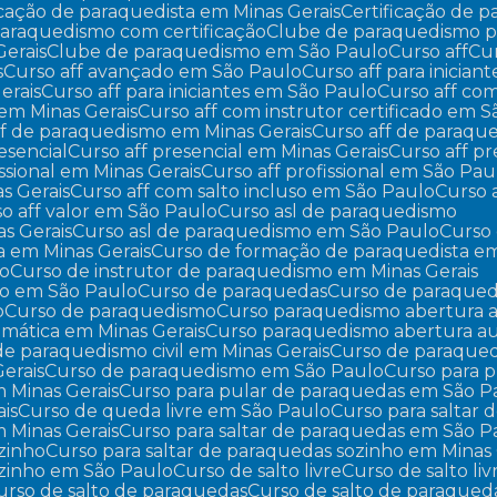
ficação de paraquedista em Minas Gerais
Certificação de
paraquedismo com certificação
Clube de paraquedismo pa
Gerais
Clube de paraquedismo em São Paulo
Curso aff
C
s
Curso aff avançado em São Paulo
Curso aff para iniciant
erais
Curso aff para iniciantes em São Paulo
Curso aff co
o em Minas Gerais
Curso aff com instrutor certificado em 
aff de paraquedismo em Minas Gerais
Curso aff de paraq
resencial
Curso aff presencial em Minas Gerais
Curso aff 
fissional em Minas Gerais
Curso aff profissional em São Pau
as Gerais
Curso aff com salto incluso em São Paulo
Curso
so aff valor em São Paulo
Curso asl de paraquedismo
s Gerais
Curso asl de paraquedismo em São Paulo
Curs
a em Minas Gerais
Curso de formação de paraquedista e
mo
Curso de instrutor de paraquedismo em Minas Gerais
mo em São Paulo
Curso de paraquedas
Curso de paraqued
o
Curso de paraquedismo
Curso paraquedismo abertura 
mática em Minas Gerais
Curso paraquedismo abertura a
 de paraquedismo civil em Minas Gerais
Curso de paraqued
erais
Curso de paraquedismo em São Paulo
Curso para 
m Minas Gerais
Curso para pular de paraquedas em São P
ais
Curso de queda livre em São Paulo
Curso para saltar
m Minas Gerais
Curso para saltar de paraquedas em São P
ozinho
Curso para saltar de paraquedas sozinho em Minas 
sozinho em São Paulo
Curso de salto livre
Curso de salto li
Curso de salto de paraquedas
Curso de salto de paraqued