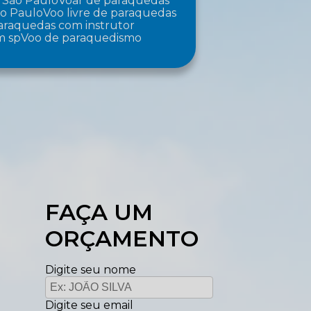
 São Paulo
Voar de paraquedas
ão Paulo
Voo livre de paraquedas
paraquedas com instrutor
m sp
Voo de paraquedismo
FAÇA UM
ORÇAMENTO
Digite seu nome
Digite seu email