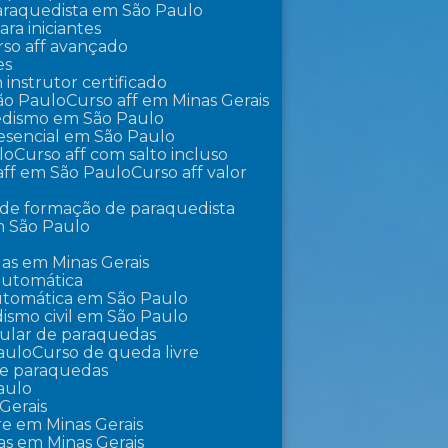
 paraquedista em São Paulo
ra iniciantes
urso aff avançado
es
m instrutor certificado
São Paulo
Curso aff em Minas Gerais
uedismo em São Paulo
presencial em São Paulo
lo
Curso aff com salto incluso
 aff em São Paulo
Curso aff valor
o de formação de paraquedista
m São Paulo
as em Minas Gerais
automática
utomática em São Paulo
ismo civil em São Paulo
pular de paraquedas
aulo
Curso de queda livre
 de paraquedas
aulo
Gerais
vre em Minas Gerais
as em Minas Gerais