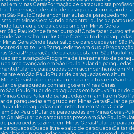
onal em Minas Gerais
Formação de paraquedista profissi
 Paulo
Formação de salto de paraquedas
Formação de sa
 em São Paulo
Onde encontrar aulas de paraquedismo
dismo em Minas Gerais
Onde encontrar aulas de paraqu
Onde fazer aula de paraquedismo em Minas Gerais
 em São Paulo
Onde fazer curso aff
Onde fazer curso aff
Onde fazer salto duplo
Onde fazer salto de paraquedas
m Minas Gerais
Onde fazer salto de paraquedas em São P
Pacotes de salto livre
Paraquedismo em dupla
Preparaçã
nas Gerais
Preparação de paraquedista em São Paulo
Pr
aquedismo avançado
Programa de treinamento de paraq
aquedismo avançado em São Paulo
Pular de paraquedas
nhante
Pular de paraquedas com acompanhante em Min
nhante em São Paulo
Pular de paraquedas em altura
 Minas Gerais
Pular de paraquedas em altura em São Pa
Pular de paraquedas com amigos em Minas Gerais
em São Paulo
Pular de paraquedas em boituva
Pular de
 Minas Gerais
Pular de paraquedas em família em São P
ular de paraquedas em grupo em Minas Gerais
Pular de 
r
Pular de paraquedas com instrutor em Minas Gerais
r em São Paulo
Pular de paraquedas em Minas Gerais
Pu
as Gerais
Pular de paraquedas preço em São Paulo
Pul
r de paraquedas sozinho em Minas Gerais
Pular de paraq
 de paraquedas
Queda livre e salto de paraquedas
Saltar 
ais
Saltar de paraquedas em São Paulo
Salto em dupla
S