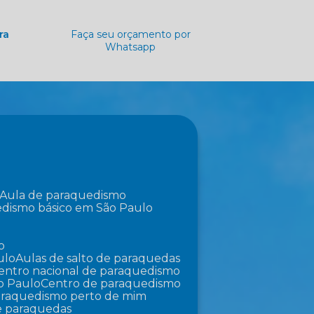
ra
Faça seu orçamento por
Whatsapp
Aula de paraquedismo
edismo básico em São Paulo
o
ulo
Aulas de salto de paraquedas
Centro nacional de paraquedismo
o Paulo
Centro de paraquedismo
paraquedismo perto de mim
de paraquedas