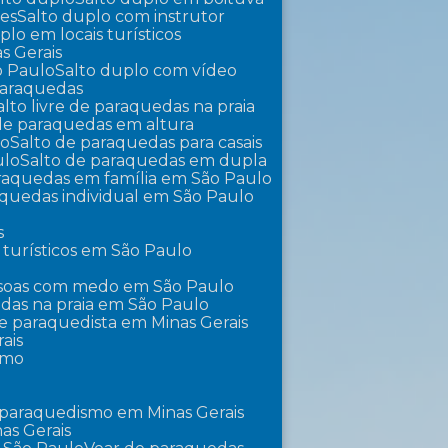
tes
Salto duplo com instrutor
uplo em locais turísticos
s Gerais
o Paulo
Salto duplo com vídeo
 paraquedas
Salto livre de paraquedas na praia
 de paraquedas em altura
lo
Salto de paraquedas para casais
ulo
Salto de paraquedas em dupla
araquedas em família em São Paulo
raquedas individual em São Paulo
s
 turísticos em São Paulo
essoas com medo em São Paulo
edas na praia em São Paulo
 de paraquedista em Minas Gerais
ais
smo
 paraquedismo em Minas Gerais
as Gerais