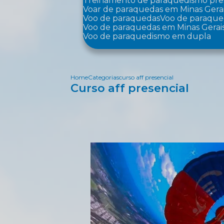
Treinamento de paraquedismo pre
Voar de paraquedas em Minas Gera
Voo de paraquedas
Voo de paraqu
Voo de paraquedas em Minas Gerai
Voo de paraquedismo em dupla
Home
Categorias
curso aff presencial
Curso aff presencial