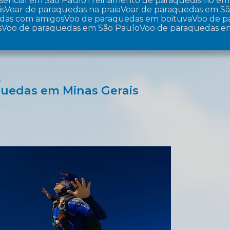
sencial em São Paulo
Treinamento de paraquedismo em
is
Voar de paraquedas na praia
Voar de paraquedas em S
edas com amigos
Voo de paraquedas em boituva
Voo de 
s
Voo de paraquedas em São Paulo
Voo de paraquedas e
s
quedas em Minas Gerais