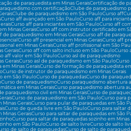
ficação de paraquedista em Minas Gerais
Certificação de
paraquedismo com certificação
Clube de paraquedismo pa
Gerais
Clube de paraquedismo em São Paulo
Curso aff
C
s
Curso aff avançado em São Paulo
Curso aff para iniciant
erais
Curso aff para iniciantes em São Paulo
Curso aff co
o em Minas Gerais
Curso aff com instrutor certificado em 
aff de paraquedismo em Minas Gerais
Curso aff de paraq
resencial
Curso aff presencial em Minas Gerais
Curso aff 
fissional em Minas Gerais
Curso aff profissional em São Pau
as Gerais
Curso aff com salto incluso em São Paulo
Curso
so aff valor em São Paulo
Curso asl de paraquedismo
s Gerais
Curso asl de paraquedismo em São Paulo
Curs
a em Minas Gerais
Curso de formação de paraquedista e
mo
Curso de instrutor de paraquedismo em Minas Gerais
mo em São Paulo
Curso de paraquedas
Curso de paraqued
o
Curso de paraquedismo
Curso paraquedismo abertura 
mática em Minas Gerais
Curso paraquedismo abertura a
 de paraquedismo civil em Minas Gerais
Curso de paraqued
erais
Curso de paraquedismo em São Paulo
Curso para 
m Minas Gerais
Curso para pular de paraquedas em São P
ais
Curso de queda livre em São Paulo
Curso para saltar
m Minas Gerais
Curso para saltar de paraquedas em São P
ozinho
Curso para saltar de paraquedas sozinho em Minas 
sozinho em São Paulo
Curso de salto livre
Curso de salto li
Curso de salto de paraquedas
Curso de salto de paraqued