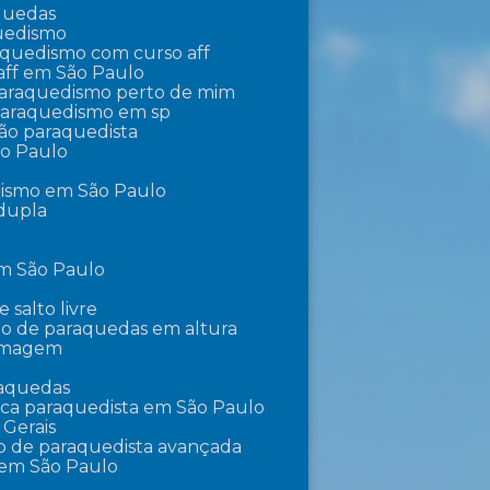
aquedas
quedismo
raquedismo com curso aff
aff em São Paulo
 paraquedismo perto de mim
 paraquedismo em sp
ção paraquedista
ão Paulo
dismo em São Paulo
 dupla
em São Paulo
e salto livre
lto de paraquedas em altura
ilmagem
raquedas
ica paraquedista em São Paulo
 Gerais
o de paraquedista avançada
 em São Paulo