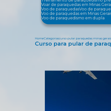
Treinamento de paraquedismo pre
Voar de paraquedas em Minas Gera
Voo de paraquedas
Voo de paraqu
Voo de paraquedas em Minas Gerai
Voo de paraquedismo em dupla
Home
Categorias
curso pular paraquedas minas gerai
Curso para pular de para