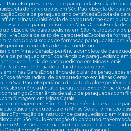
São Paulo
Empresa de voo de paraquedas
Escola de par
ais
Escola de paraquedas em São Paulo
Escola de para
ficação
Escola de paraquedismo certificada
Escola de pa
 aff em Minas Gerais
Escola de paraquedismo com curso 
ntes
Escola de paraquedismo em Minas Gerais
Escola de
 duplo
Escola de paraquedismo em São Paulo
Escola de
lto livre
Escola de salto de paraquedas
Escolas de forma
em Minas Gerais
Escolas de formação paraquedista em S
o
Experiência completa de paraquedismo
ismo em Minas Gerais
Experiência completa de paraque
ência de paraquedismo
Experiência de paraquedismo em
iantes
Experiência de paraquedismo em Minas Gerais
São Paulo
Experiência de pular de paraquedas
as em Minas Gerais
Experiência de pular de paraquedas 
mo
Experiência radical de paraquedismo em Minas Gerais
smo em São Paulo
Experiência de salto duplo
Experiência d
quedas
Experiência de salto paraquedas
Experiência de sa
as com amigos
Experiência de salto de paraquedas com f
as com filmagem em Minas Gerais
das com filmagem em São Paulo
Experiência de voo de pa
mação básica paraquedista em Minas Gerais
Formação bás
edismo
Formação de instrutor de paraquedismo em Minas
edismo em São Paulo
Formação de paraquedista
Formaçã
da em Minas Gerais
Formação de paraquedista avançada
s Gerais
Formação de paraquedista profissional