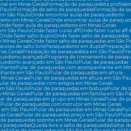
onal em Minas Gerais
Formação de paraquedista profissi
 Paulo
Formação de salto de paraquedas
Formação de sa
 em São Paulo
Onde encontrar aulas de paraquedismo
dismo em Minas Gerais
Onde encontrar aulas de paraqu
Onde fazer aula de paraquedismo em Minas Gerais
 em São Paulo
Onde fazer curso aff
Onde fazer curso aff
Onde fazer salto duplo
Onde fazer salto de paraquedas
m Minas Gerais
Onde fazer salto de paraquedas em São P
Pacotes de salto livre
Paraquedismo em dupla
Preparaçã
nas Gerais
Preparação de paraquedista em São Paulo
Pr
aquedismo avançado
Programa de treinamento de paraq
aquedismo avançado em São Paulo
Pular de paraquedas
nhante
Pular de paraquedas com acompanhante em Min
nhante em São Paulo
Pular de paraquedas em altura
 Minas Gerais
Pular de paraquedas em altura em São Pa
Pular de paraquedas com amigos em Minas Gerais
em São Paulo
Pular de paraquedas em boituva
Pular de
 Minas Gerais
Pular de paraquedas em família em São P
ular de paraquedas em grupo em Minas Gerais
Pular de 
r
Pular de paraquedas com instrutor em Minas Gerais
r em São Paulo
Pular de paraquedas em Minas Gerais
Pu
as Gerais
Pular de paraquedas preço em São Paulo
Pul
r de paraquedas sozinho em Minas Gerais
Pular de paraq
 de paraquedas
Queda livre e salto de paraquedas
Saltar 
ais
Saltar de paraquedas em São Paulo
Salto em dupla
S