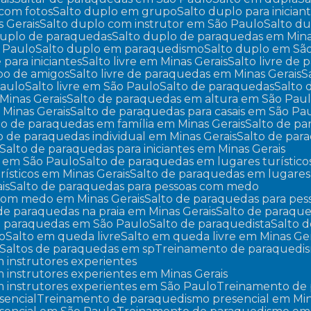
 com fotos
Salto duplo em grupo
Salto duplo para inician
s Gerais
Salto duplo com instrutor em São Paulo
Salto d
 duplo de paraquedas
Salto duplo de paraquedas em Mina
o Paulo
Salto duplo em paraquedismo
Salto duplo em Sã
re para iniciantes
Salto livre em Minas Gerais
Salto livre de
upo de amigos
Salto livre de paraquedas em Minas Gerais
Paulo
Salto livre em São Paulo
Salto de paraquedas
Salto
Minas Gerais
Salto de paraquedas em altura em São Pau
 Minas Gerais
Salto de paraquedas para casais em São Pa
lto de paraquedas em família em Minas Gerais
Salto de p
to de paraquedas individual em Minas Gerais
Salto de pa
Salto de paraquedas para iniciantes em Minas Gerais
es em São Paulo
Salto de paraquedas em lugares turístico
rísticos em Minas Gerais
Salto de paraquedas em lugares
is
Salto de paraquedas para pessoas com medo
 com medo em Minas Gerais
Salto de paraquedas para p
 de paraquedas na praia em Minas Gerais
Salto de paraqu
de paraquedas em São Paulo
Salto de paraquedista
Salto
lo
Salto em queda livre
Salto em queda livre em Minas Ger
Saltos de paraquedas em sp
Treinamento de paraquedi
 instrutores experientes
instrutores experientes em Minas Gerais
 instrutores experientes em São Paulo
Treinamento de
sencial
Treinamento de paraquedismo presencial em Min