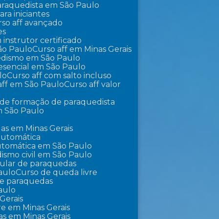
 paraquedista em São Paulo
ra iniciantes
urso aff avançado
es
m instrutor certificado
São Paulo
Curso aff em Minas Gerais
uedismo em São Paulo
presencial em São Paulo
lo
Curso aff com salto incluso
 aff em São Paulo
Curso aff valor
o de formação de paraquedista
m São Paulo
as em Minas Gerais
automática
utomática em São Paulo
ismo civil em São Paulo
pular de paraquedas
aulo
Curso de queda livre
 de paraquedas
aulo
Gerais
vre em Minas Gerais
as em Minas Gerais