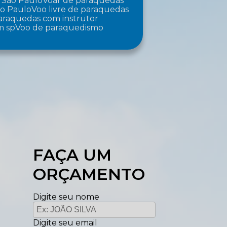
 São Paulo
Voar de paraquedas
ão Paulo
Voo livre de paraquedas
paraquedas com instrutor
m sp
Voo de paraquedismo
FAÇA UM
ORÇAMENTO
Digite seu nome
Digite seu email