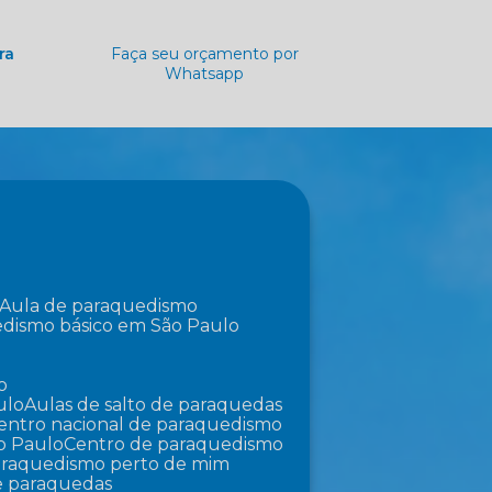
ra
Faça seu orçamento por
Whatsapp
Aula de paraquedismo
edismo básico em São Paulo
o
ulo
Aulas de salto de paraquedas
Centro nacional de paraquedismo
o Paulo
Centro de paraquedismo
paraquedismo perto de mim
de paraquedas