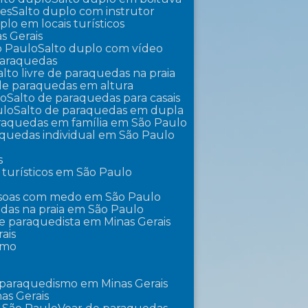
tes
Salto duplo com instrutor
uplo em locais turísticos
s Gerais
o Paulo
Salto duplo com vídeo
 paraquedas
Salto livre de paraquedas na praia
 de paraquedas em altura
lo
Salto de paraquedas para casais
ulo
Salto de paraquedas em dupla
araquedas em família em São Paulo
raquedas individual em São Paulo
s
 turísticos em São Paulo
essoas com medo em São Paulo
edas na praia em São Paulo
 de paraquedista em Minas Gerais
ais
smo
 paraquedismo em Minas Gerais
as Gerais