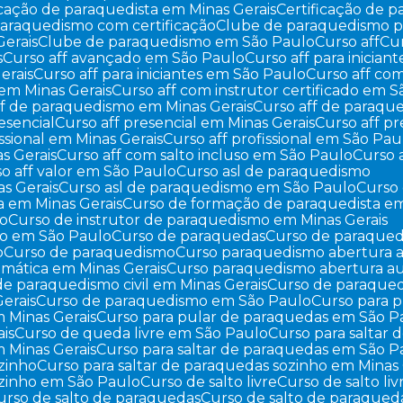
ficação de paraquedista em Minas Gerais
Certificação de
paraquedismo com certificação
Clube de paraquedismo pa
Gerais
Clube de paraquedismo em São Paulo
Curso aff
C
s
Curso aff avançado em São Paulo
Curso aff para iniciant
erais
Curso aff para iniciantes em São Paulo
Curso aff co
o em Minas Gerais
Curso aff com instrutor certificado em 
aff de paraquedismo em Minas Gerais
Curso aff de paraq
resencial
Curso aff presencial em Minas Gerais
Curso aff 
fissional em Minas Gerais
Curso aff profissional em São Pau
as Gerais
Curso aff com salto incluso em São Paulo
Curso
so aff valor em São Paulo
Curso asl de paraquedismo
s Gerais
Curso asl de paraquedismo em São Paulo
Curs
a em Minas Gerais
Curso de formação de paraquedista e
mo
Curso de instrutor de paraquedismo em Minas Gerais
mo em São Paulo
Curso de paraquedas
Curso de paraqued
o
Curso de paraquedismo
Curso paraquedismo abertura 
mática em Minas Gerais
Curso paraquedismo abertura a
 de paraquedismo civil em Minas Gerais
Curso de paraqued
erais
Curso de paraquedismo em São Paulo
Curso para 
m Minas Gerais
Curso para pular de paraquedas em São P
ais
Curso de queda livre em São Paulo
Curso para saltar
m Minas Gerais
Curso para saltar de paraquedas em São P
ozinho
Curso para saltar de paraquedas sozinho em Minas 
sozinho em São Paulo
Curso de salto livre
Curso de salto li
Curso de salto de paraquedas
Curso de salto de paraqued