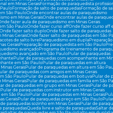
onal em Minas Gerais
Formação de paraquedista profissi
 Paulo
Formação de salto de paraquedas
Formação de sa
 em São Paulo
Onde encontrar aulas de paraquedismo
dismo em Minas Gerais
Onde encontrar aulas de paraqu
Onde fazer aula de paraquedismo em Minas Gerais
 em São Paulo
Onde fazer curso aff
Onde fazer curso aff
Onde fazer salto duplo
Onde fazer salto de paraquedas
m Minas Gerais
Onde fazer salto de paraquedas em São P
Pacotes de salto livre
Paraquedismo em dupla
Preparaçã
nas Gerais
Preparação de paraquedista em São Paulo
Pr
aquedismo avançado
Programa de treinamento de paraq
aquedismo avançado em São Paulo
Pular de paraquedas
nhante
Pular de paraquedas com acompanhante em Min
nhante em São Paulo
Pular de paraquedas em altura
 Minas Gerais
Pular de paraquedas em altura em São Pa
Pular de paraquedas com amigos em Minas Gerais
em São Paulo
Pular de paraquedas em boituva
Pular de
 Minas Gerais
Pular de paraquedas em família em São P
ular de paraquedas em grupo em Minas Gerais
Pular de 
r
Pular de paraquedas com instrutor em Minas Gerais
r em São Paulo
Pular de paraquedas em Minas Gerais
Pu
as Gerais
Pular de paraquedas preço em São Paulo
Pul
r de paraquedas sozinho em Minas Gerais
Pular de paraq
 de paraquedas
Queda livre e salto de paraquedas
Saltar 
ais
Saltar de paraquedas em São Paulo
Salto em dupla
S