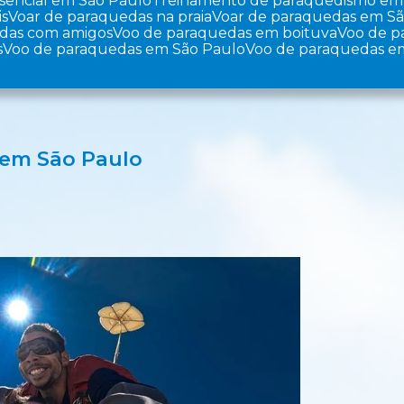
sencial em São Paulo
Treinamento de paraquedismo em
is
Voar de paraquedas na praia
Voar de paraquedas em S
edas com amigos
Voo de paraquedas em boituva
Voo de 
s
Voo de paraquedas em São Paulo
Voo de paraquedas e
 em São Paulo