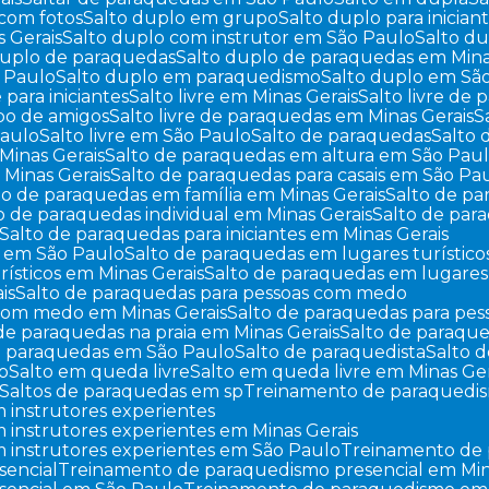
 com fotos
Salto duplo em grupo
Salto duplo para inician
s Gerais
Salto duplo com instrutor em São Paulo
Salto d
 duplo de paraquedas
Salto duplo de paraquedas em Mina
o Paulo
Salto duplo em paraquedismo
Salto duplo em Sã
re para iniciantes
Salto livre em Minas Gerais
Salto livre de
upo de amigos
Salto livre de paraquedas em Minas Gerais
Paulo
Salto livre em São Paulo
Salto de paraquedas
Salto
Minas Gerais
Salto de paraquedas em altura em São Pau
 Minas Gerais
Salto de paraquedas para casais em São Pa
lto de paraquedas em família em Minas Gerais
Salto de p
to de paraquedas individual em Minas Gerais
Salto de pa
Salto de paraquedas para iniciantes em Minas Gerais
es em São Paulo
Salto de paraquedas em lugares turístico
rísticos em Minas Gerais
Salto de paraquedas em lugares
is
Salto de paraquedas para pessoas com medo
 com medo em Minas Gerais
Salto de paraquedas para p
 de paraquedas na praia em Minas Gerais
Salto de paraqu
de paraquedas em São Paulo
Salto de paraquedista
Salto
lo
Salto em queda livre
Salto em queda livre em Minas Ger
Saltos de paraquedas em sp
Treinamento de paraquedi
 instrutores experientes
instrutores experientes em Minas Gerais
 instrutores experientes em São Paulo
Treinamento de
sencial
Treinamento de paraquedismo presencial em Min