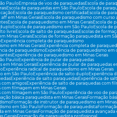
São Paulo
Empresa de voo de paraquedas
Escola de par
ais
Escola de paraquedas em São Paulo
Escola de para
ficação
Escola de paraquedismo certificada
Escola de pa
 aff em Minas Gerais
Escola de paraquedismo com curso 
ntes
Escola de paraquedismo em Minas Gerais
Escola de
 duplo
Escola de paraquedismo em São Paulo
Escola de
lto livre
Escola de salto de paraquedas
Escolas de forma
em Minas Gerais
Escolas de formação paraquedista em S
o
Experiência completa de paraquedismo
ismo em Minas Gerais
Experiência completa de paraque
ência de paraquedismo
Experiência de paraquedismo em
iantes
Experiência de paraquedismo em Minas Gerais
São Paulo
Experiência de pular de paraquedas
as em Minas Gerais
Experiência de pular de paraquedas 
mo
Experiência radical de paraquedismo em Minas Gerais
smo em São Paulo
Experiência de salto duplo
Experiência d
quedas
Experiência de salto paraquedas
Experiência de sa
as com amigos
Experiência de salto de paraquedas com f
as com filmagem em Minas Gerais
das com filmagem em São Paulo
Experiência de voo de pa
mação básica paraquedista em Minas Gerais
Formação bás
edismo
Formação de instrutor de paraquedismo em Minas
edismo em São Paulo
Formação de paraquedista
Formaçã
da em Minas Gerais
Formação de paraquedista avançada
s Gerais
Formação de paraquedista profissional