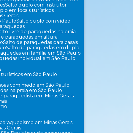
tes
Salto duplo com instrutor
uplo em locais turísticos
s Gerais
o Paulo
Salto duplo com vídeo
 paraquedas
Salto livre de paraquedas na praia
 de paraquedas em altura
lo
Salto de paraquedas para casais
ulo
Salto de paraquedas em dupla
araquedas em família em São Paulo
raquedas individual em São Paulo
s
 turísticos em São Paulo
essoas com medo em São Paulo
edas na praia em São Paulo
 de paraquedista em Minas Gerais
ais
smo
 paraquedismo em Minas Gerais
as Gerais