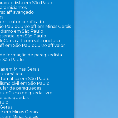
 paraquedista em São Paulo
ra iniciantes
urso aff avançado
es
m instrutor certificado
São Paulo
Curso aff em Minas Gerais
uedismo em São Paulo
presencial em São Paulo
lo
Curso aff com salto incluso
 aff em São Paulo
Curso aff valor
o de formação de paraquedista
m São Paulo
as em Minas Gerais
automática
utomática em São Paulo
ismo civil em São Paulo
pular de paraquedas
aulo
Curso de queda livre
 de paraquedas
aulo
Gerais
vre em Minas Gerais
as em Minas Gerais