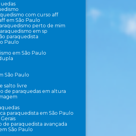
aquedas
quedismo
raquedismo com curso aff
aff em São Paulo
 paraquedismo perto de mim
 paraquedismo em sp
ção paraquedista
ão Paulo
dismo em São Paulo
 dupla
em São Paulo
e salto livre
lto de paraquedas em altura
ilmagem
raquedas
ica paraquedista em São Paulo
 Gerais
o de paraquedista avançada
 em São Paulo