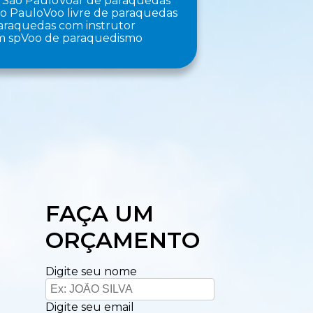
 São Paulo
Voar de paraquedas
ão Paulo
Voo livre de paraquedas
paraquedas com instrutor
m sp
Voo de paraquedismo
FAÇA UM
ORÇAMENTO
Digite seu nome
Digite seu email