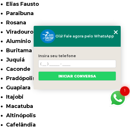
Elias Fausto
Paraibuna
Rosana
Viradouro
Olá! Fale agora pelo WhatsApp
Alumínio
Buritama
Insira seu telefone
Juquiá
Caconde
INICIAR CONVERSA
Pradópolis
Guapiara
1
Itajobi
Macatuba
Altinópolis
Cafelândia