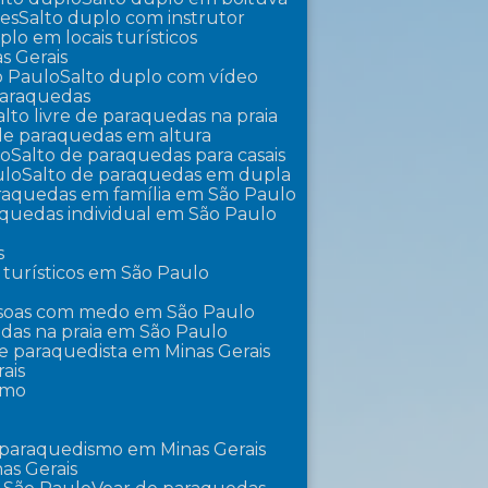
tes
Salto duplo com instrutor
uplo em locais turísticos
s Gerais
o Paulo
Salto duplo com vídeo
 paraquedas
Salto livre de paraquedas na praia
 de paraquedas em altura
lo
Salto de paraquedas para casais
ulo
Salto de paraquedas em dupla
araquedas em família em São Paulo
raquedas individual em São Paulo
s
 turísticos em São Paulo
essoas com medo em São Paulo
edas na praia em São Paulo
 de paraquedista em Minas Gerais
ais
smo
 paraquedismo em Minas Gerais
as Gerais