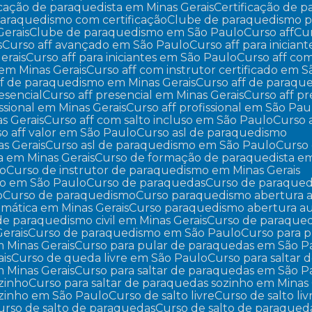
ficação de paraquedista em Minas Gerais
Certificação de
paraquedismo com certificação
Clube de paraquedismo pa
Gerais
Clube de paraquedismo em São Paulo
Curso aff
C
s
Curso aff avançado em São Paulo
Curso aff para iniciant
erais
Curso aff para iniciantes em São Paulo
Curso aff co
o em Minas Gerais
Curso aff com instrutor certificado em 
aff de paraquedismo em Minas Gerais
Curso aff de paraq
resencial
Curso aff presencial em Minas Gerais
Curso aff 
fissional em Minas Gerais
Curso aff profissional em São Pau
as Gerais
Curso aff com salto incluso em São Paulo
Curso
so aff valor em São Paulo
Curso asl de paraquedismo
s Gerais
Curso asl de paraquedismo em São Paulo
Curs
a em Minas Gerais
Curso de formação de paraquedista e
mo
Curso de instrutor de paraquedismo em Minas Gerais
mo em São Paulo
Curso de paraquedas
Curso de paraqued
o
Curso de paraquedismo
Curso paraquedismo abertura 
mática em Minas Gerais
Curso paraquedismo abertura a
 de paraquedismo civil em Minas Gerais
Curso de paraqued
erais
Curso de paraquedismo em São Paulo
Curso para 
m Minas Gerais
Curso para pular de paraquedas em São P
ais
Curso de queda livre em São Paulo
Curso para saltar
m Minas Gerais
Curso para saltar de paraquedas em São P
ozinho
Curso para saltar de paraquedas sozinho em Minas 
sozinho em São Paulo
Curso de salto livre
Curso de salto li
Curso de salto de paraquedas
Curso de salto de paraqued