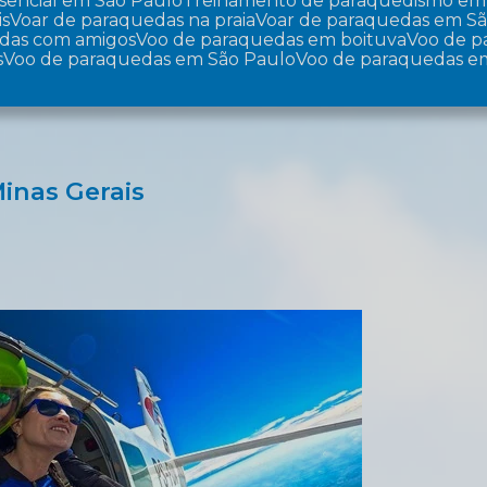
sencial em São Paulo
Treinamento de paraquedismo em
is
Voar de paraquedas na praia
Voar de paraquedas em S
edas com amigos
Voo de paraquedas em boituva
Voo de 
s
Voo de paraquedas em São Paulo
Voo de paraquedas e
inas Gerais