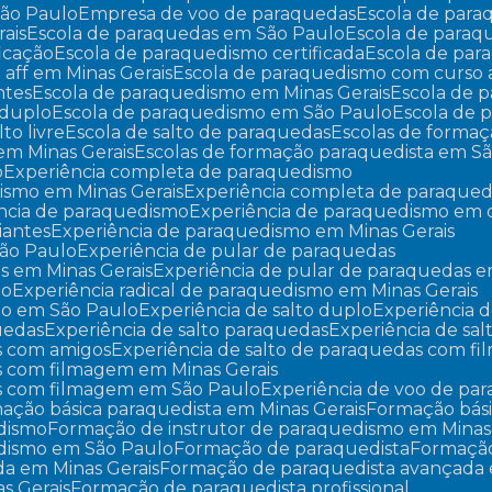
São Paulo
Empresa de voo de paraquedas
Escola de par
ais
Escola de paraquedas em São Paulo
Escola de para
ficação
Escola de paraquedismo certificada
Escola de pa
 aff em Minas Gerais
Escola de paraquedismo com curso 
ntes
Escola de paraquedismo em Minas Gerais
Escola de
 duplo
Escola de paraquedismo em São Paulo
Escola de
lto livre
Escola de salto de paraquedas
Escolas de forma
em Minas Gerais
Escolas de formação paraquedista em S
o
Experiência completa de paraquedismo
ismo em Minas Gerais
Experiência completa de paraque
ência de paraquedismo
Experiência de paraquedismo em
iantes
Experiência de paraquedismo em Minas Gerais
São Paulo
Experiência de pular de paraquedas
as em Minas Gerais
Experiência de pular de paraquedas 
mo
Experiência radical de paraquedismo em Minas Gerais
smo em São Paulo
Experiência de salto duplo
Experiência d
quedas
Experiência de salto paraquedas
Experiência de sa
as com amigos
Experiência de salto de paraquedas com f
as com filmagem em Minas Gerais
das com filmagem em São Paulo
Experiência de voo de pa
mação básica paraquedista em Minas Gerais
Formação bás
edismo
Formação de instrutor de paraquedismo em Minas
edismo em São Paulo
Formação de paraquedista
Formaçã
da em Minas Gerais
Formação de paraquedista avançada
s Gerais
Formação de paraquedista profissional