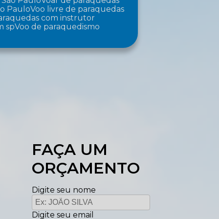
 São Paulo
Voar de paraquedas
ão Paulo
Voo livre de paraquedas
paraquedas com instrutor
m sp
Voo de paraquedismo
FAÇA UM
ORÇAMENTO
Digite seu nome
Digite seu email