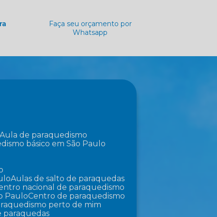
ra
Faça seu orçamento por
Whatsapp
Aula de paraquedismo
edismo básico em São Paulo
o
ulo
Aulas de salto de paraquedas
Centro nacional de paraquedismo
o Paulo
Centro de paraquedismo
paraquedismo perto de mim
de paraquedas