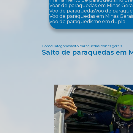
Treinamento de paraquedismo pre
Voar de paraquedas em Minas Gera
Voo de paraquedas
Voo de paraqu
Voo de paraquedas em Minas Gerai
Voo de paraquedismo em dupla
Home
Categorias
salto paraquedas minas gerais
Salto de paraquedas em M