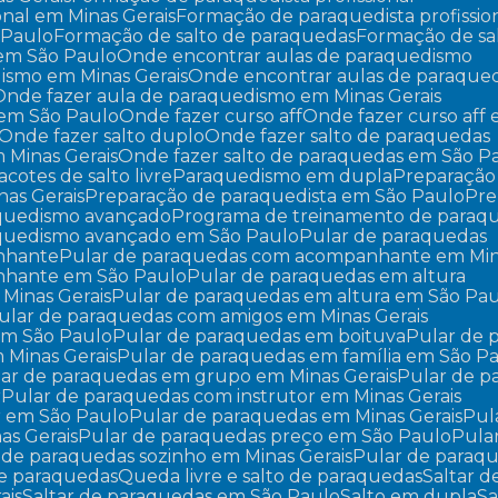
onal em Minas Gerais
Formação de paraquedista profissi
 Paulo
Formação de salto de paraquedas
Formação de sa
 em São Paulo
Onde encontrar aulas de paraquedismo
dismo em Minas Gerais
Onde encontrar aulas de paraqu
Onde fazer aula de paraquedismo em Minas Gerais
 em São Paulo
Onde fazer curso aff
Onde fazer curso aff
Onde fazer salto duplo
Onde fazer salto de paraquedas
m Minas Gerais
Onde fazer salto de paraquedas em São P
Pacotes de salto livre
Paraquedismo em dupla
Preparaçã
nas Gerais
Preparação de paraquedista em São Paulo
Pr
aquedismo avançado
Programa de treinamento de paraq
aquedismo avançado em São Paulo
Pular de paraquedas
nhante
Pular de paraquedas com acompanhante em Min
nhante em São Paulo
Pular de paraquedas em altura
 Minas Gerais
Pular de paraquedas em altura em São Pa
Pular de paraquedas com amigos em Minas Gerais
em São Paulo
Pular de paraquedas em boituva
Pular de
 Minas Gerais
Pular de paraquedas em família em São P
ular de paraquedas em grupo em Minas Gerais
Pular de 
r
Pular de paraquedas com instrutor em Minas Gerais
r em São Paulo
Pular de paraquedas em Minas Gerais
Pu
as Gerais
Pular de paraquedas preço em São Paulo
Pul
r de paraquedas sozinho em Minas Gerais
Pular de paraq
 de paraquedas
Queda livre e salto de paraquedas
Saltar 
ais
Saltar de paraquedas em São Paulo
Salto em dupla
S