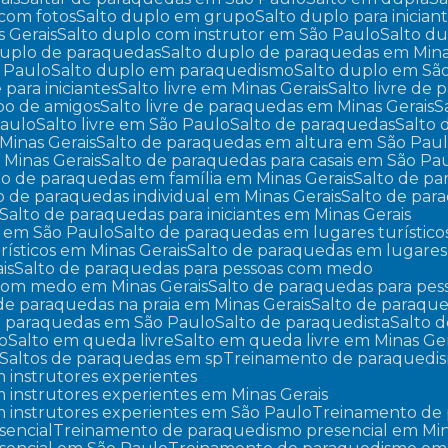
 com fotos
Salto duplo em grupo
Salto duplo para inician
s Gerais
Salto duplo com instrutor em São Paulo
Salto d
 duplo de paraquedas
Salto duplo de paraquedas em Mina
o Paulo
Salto duplo em paraquedismo
Salto duplo em Sã
re para iniciantes
Salto livre em Minas Gerais
Salto livre de
upo de amigos
Salto livre de paraquedas em Minas Gerais
Paulo
Salto livre em São Paulo
Salto de paraquedas
Salto
Minas Gerais
Salto de paraquedas em altura em São Pau
 Minas Gerais
Salto de paraquedas para casais em São Pa
lto de paraquedas em família em Minas Gerais
Salto de p
to de paraquedas individual em Minas Gerais
Salto de pa
Salto de paraquedas para iniciantes em Minas Gerais
es em São Paulo
Salto de paraquedas em lugares turístico
rísticos em Minas Gerais
Salto de paraquedas em lugares
is
Salto de paraquedas para pessoas com medo
 com medo em Minas Gerais
Salto de paraquedas para p
 de paraquedas na praia em Minas Gerais
Salto de paraqu
de paraquedas em São Paulo
Salto de paraquedista
Salto
lo
Salto em queda livre
Salto em queda livre em Minas Ger
Saltos de paraquedas em sp
Treinamento de paraquedi
 instrutores experientes
instrutores experientes em Minas Gerais
 instrutores experientes em São Paulo
Treinamento de
sencial
Treinamento de paraquedismo presencial em Min