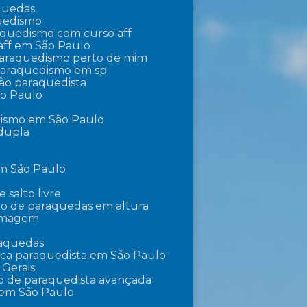
aquedas
quedismo
raquedismo com curso aff
aff em São Paulo
 paraquedismo perto de mim
 paraquedismo em sp
ção paraquedista
ão Paulo
dismo em São Paulo
 dupla
em São Paulo
e salto livre
lto de paraquedas em altura
ilmagem
raquedas
ica paraquedista em São Paulo
 Gerais
o de paraquedista avançada
 em São Paulo