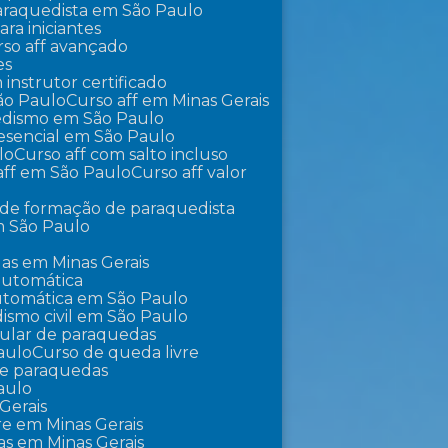
 paraquedista em São Paulo
ra iniciantes
urso aff avançado
es
m instrutor certificado
São Paulo
Curso aff em Minas Gerais
uedismo em São Paulo
presencial em São Paulo
lo
Curso aff com salto incluso
 aff em São Paulo
Curso aff valor
o de formação de paraquedista
m São Paulo
as em Minas Gerais
automática
utomática em São Paulo
ismo civil em São Paulo
pular de paraquedas
aulo
Curso de queda livre
 de paraquedas
aulo
Gerais
vre em Minas Gerais
as em Minas Gerais