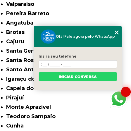
Valparaíso
Pereira Barreto
Angatuba
Brotas
Olá! Fale agora pelo WhatsApp
Cajuru
Santa Gertrudes
Insira seu telefone
Santa Rosa de Viterbo
Santo Antônio de Posse
INICIAR CONVERSA
Igaraçu do Tietê
Capela do Alto
1
Pirajuí
Monte Aprazível
Teodoro Sampaio
Cunha