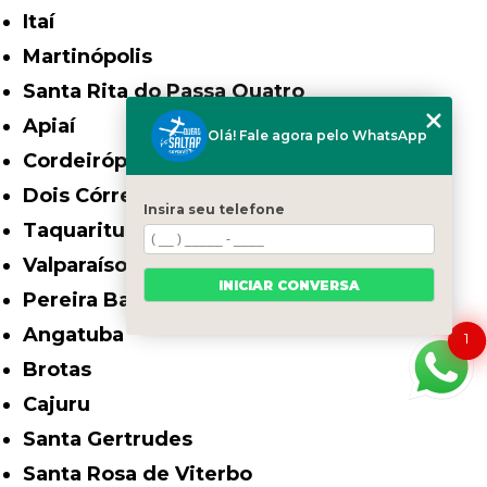
Itaí
Martinópolis
Santa Rita do Passa Quatro
Apiaí
Olá! Fale agora pelo WhatsApp
Cordeirópolis
Dois Córregos
Insira seu telefone
Taquarituba
Valparaíso
INICIAR CONVERSA
Pereira Barreto
Angatuba
1
Brotas
Cajuru
Santa Gertrudes
Santa Rosa de Viterbo