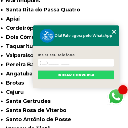
Martinópolis
Santa Rita do Passa Quatro
Apiaí
Cordeirópolis
Olá! Fale agora pelo WhatsApp
Dois Córregos
Taquarituba
Valparaíso
Insira seu telefone
Pereira Barreto
Angatuba
INICIAR CONVERSA
Brotas
1
Cajuru
Santa Gertrudes
Santa Rosa de Viterbo
Santo Antônio de Posse